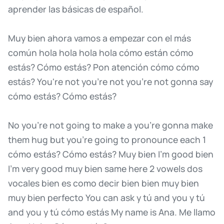
aprender
las
básicas
de
español.
Muy
bien
ahora
vamos
a
empezar
con
el
más
común
hola
hola
hola
hola
cómo
están
cómo
estás?
Cómo
estás?
Pon
atención
cómo
cómo
estás?
You're
not
you're
not
you're
not
gonna
say
cómo
estás?
Cómo
estás?
No
you're
not
going
to
make
a
you're
gonna
make
them
hug
but
you're
going
to
pronounce
each
1
cómo
estás?
Cómo
estás?
Muy
bien
I'm
good
bien
I'm
very
good
muy
bien
same
here
2
vowels
dos
vocales
bien
es
como
decir
bien
bien
muy
bien
muy
bien
perfecto
You
can
ask
y
tú
and
you
y
tú
and
you
y
tú
cómo
estás
My
name
is
Ana.
Me
llamo