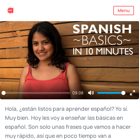
Menu
09:08
Mute
En
ful
Hola,
¿están
listos
para
aprender
español?
Yo
sí.
Muy
bien.
Hoy
les
voy
a
enseñar
las
básicas
en
español.
Son
solo
unas
frases
que
vamos
a
hacer
muy
rápido,
así
que
en
poco
tiempo
van
a