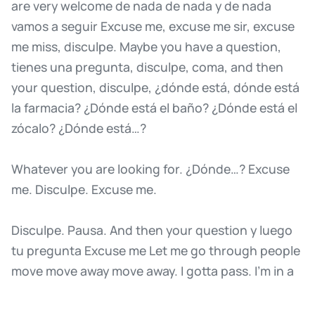
are
very
welcome
de
nada
de
nada
y
de
nada
vamos
a
seguir
Excuse
me,
excuse
me
sir,
excuse
me
miss,
disculpe.
Maybe
you
have
a
question,
tienes
una
pregunta,
disculpe,
coma,
and
then
your
question,
disculpe,
¿dónde
está,
dónde
está
la
farmacia?
¿Dónde
está
el
baño?
¿Dónde
está
el
zócalo?
¿Dónde
está…?
Whatever
you
are
looking
for.
¿Dónde…?
Excuse
me.
Disculpe.
Excuse
me.
Disculpe.
Pausa.
And
then
your
question
y
luego
tu
pregunta
Excuse
me
Let
me
go
through
people
move
move
away
move
away.
I
gotta
pass.
I'm
in
a
hurry
Con
permiso
same
you
will
say
excuse
me
Excuse
me
say
con
permiso
With
your
permission,