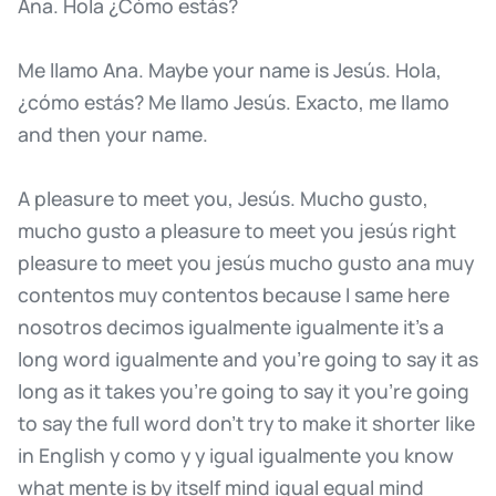
Ana.
Hola
¿Cómo
estás?
Me
llamo
Ana.
Maybe
your
name
is
Jesús.
Hola,
¿cómo
estás?
Me
llamo
Jesús.
Exacto,
me
llamo
and
then
your
name.
A
pleasure
to
meet
you,
Jesús.
Mucho
gusto,
mucho
gusto
a
pleasure
to
meet
you
jesús
right
pleasure
to
meet
you
jesús
mucho
gusto
ana
muy
contentos
muy
contentos
because
I
same
here
nosotros
decimos
igualmente
igualmente
it's
a
long
word
igualmente
and
you're
going
to
say
it
as
long
as
it
takes
you're
going
to
say
it
you're
going
to
say
the
full
word
don't
try
to
make
it
shorter
like
in
English
y
como
y
y
igual
igualmente
you
know
what
mente
is
by
itself
mind
igual
equal
mind