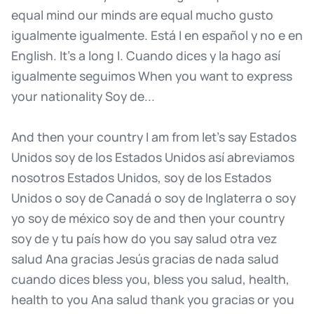
equal
mind
our
minds
are
equal
mucho
gusto
igualmente
igualmente.
Está
I
en
español
y
no
e
en
English.
It's
a
long
I.
Cuando
dices
y
la
hago
así
igualmente
seguimos
When
you
want
to
express
your
nationality
Soy
de...
And
then
your
country
I
am
from
let's
say
Estados
Unidos
soy
de
los
Estados
Unidos
así
abreviamos
nosotros
Estados
Unidos,
soy
de
los
Estados
Unidos
o
soy
de
Canadá
o
soy
de
Inglaterra
o
soy
yo
soy
de
méxico
soy
de
and
then
your
country
soy
de
y
tu
país
how
do
you
say
salud
otra
vez
salud
Ana
gracias
Jesús
gracias
de
nada
salud
cuando
dices
bless
you,
bless
you
salud,
health,
health
to
you
Ana
salud
thank
you
gracias
or
you