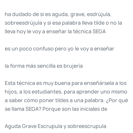
ha
dudado
de
si
es
aguda,
grave,
esdrújula,
sobreesdrújula
y
si
esa
palabra
lleva
tilde
o
no
la
lleva
hoy
le
voy
a
enseñar
la
técnica
SEGA
es
un
poco
confuso
pero
yo
le
voy
a
enseñar
la
forma
más
sencilla
es
brujería
Esta
técnica
es
muy
buena
para
enseñársela
a
los
hijos,
a
los
estudiantes,
para
aprender
uno
mismo
a
saber
cómo
poner
tildes
a
una
palabra.
¿Por
qué
se
llama
SEGA?
Porque
son
las
iniciales
de
Aguda
Grave
Escrupula
y
sobreescrupula