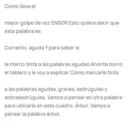
Como
lleva
el
mayor
golpe
de
voz
ENSOR
Esto
quiere
decir
que
esta
palabra
es
Correcto,
aguda
Y
para
saber
si
le
marco
tinta
a
las
palabras
agudas
Ahorita
borro
el
tablero
y
le
voy
a
explicar
Cómo
marcarle
tinta
a
las
palabras
agudas,
graves,
esdrúgulas
y
sobreesdrúgulas.
Vamos
a
pensar
en
otra
palabra
para
ubicarla
en
este
cuadro.
Árbol.
Vamos
a
pensar
la
palabra
árbol.