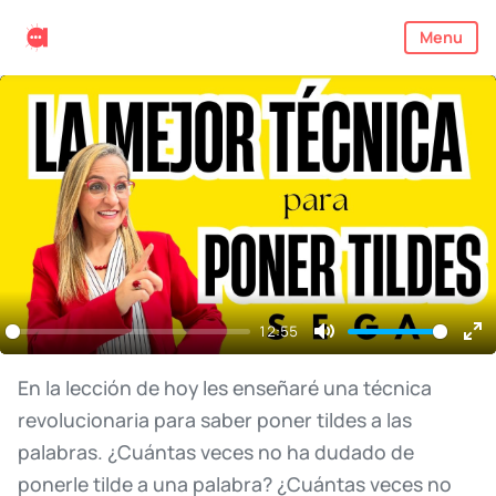
Menu
12:55
Mute
En
ful
En
la
lección
de
hoy
les
enseñaré
una
técnica
revolucionaria
para
saber
poner
tildes
a
las
palabras.
¿Cuántas
veces
no
ha
dudado
de
ponerle
tilde
a
una
palabra?
¿Cuántas
veces
no