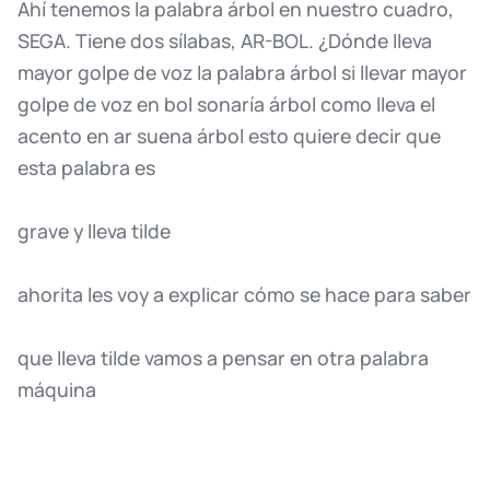
Ahí
tenemos
la
palabra
árbol
en
nuestro
cuadro,
SEGA.
Tiene
dos
sílabas,
AR-BOL.
¿Dónde
lleva
mayor
golpe
de
voz
la
palabra
árbol
si
llevar
mayor
golpe
de
voz
en
bol
sonaría
árbol
como
lleva
el
acento
en
ar
suena
árbol
esto
quiere
decir
que
esta
palabra
es
grave
y
lleva
tilde
ahorita
les
voy
a
explicar
cómo
se
hace
para
saber
que
lleva
tilde
vamos
a
pensar
en
otra
palabra
máquina
ahora
al
decirla
dónde
considera
usted