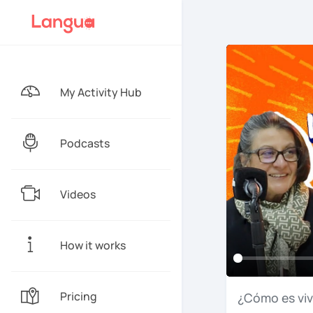
My Activity Hub
Podcasts
Videos
How it works
Pricing
¿Cómo
es
vi