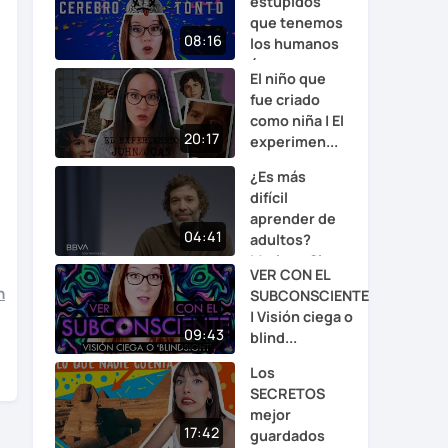
estúpidos
que tenemos
08:16
los humanos
(y c...
El niño que
fue criado
como niña | El
20:17
experimen...
¿Es más
difícil
aprender de
04:41
adultos?
Mariano Si...
VER CON EL
n
SUBCONSCIENTE
| Visión ciega o
09:43
blind...
Los
SECRETOS
mejor
17:42
guardados