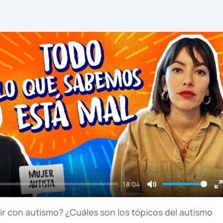
18:04
Mute
E
f
vir
con
autismo?
¿Cuáles
son
los
tópicos
del
autismo