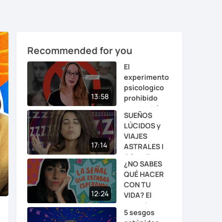
Recommended for you
El
experimento
psicologico
13:58
prohibido
que acabó ...
SUEÑOS
LÚCIDOS y
VIAJES
17:14
ASTRALES |
Cómo llegar
¿NO SABES
...
QUÉ HACER
CON TU
nter
12:24
VIDA? El
ullscreen
consejo
5 sesgos
que...