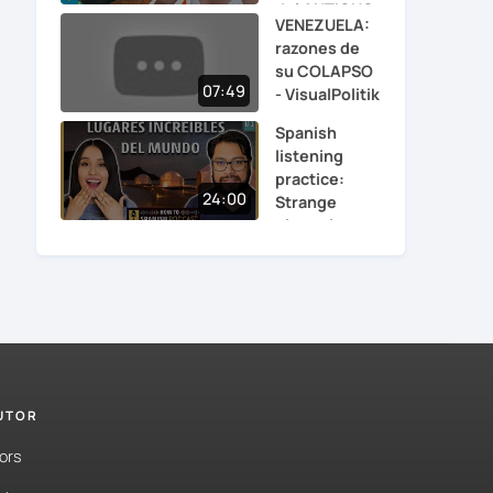
del ANTIGUO
VENEZUELA:
EGIPTO...
razones de
su COLAPSO
07:49
- VisualPolitik
Spanish
listening
practice:
24:00
Strange
places in t...
TUTOR
ors