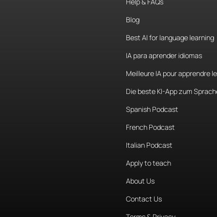
Help & FAQs
¿Cuáles
son
Blog
Principalmen
Best AI for language learning
IA para aprender idiomas
mí
me
gusta
Meilleure IA pour apprendre l
Entonces
tú
Entonces,
b
Die beste KI-App zum Sprach
que
hacen
q
Spanish Podcast
que
tú
reco
French Podcast
diferente
y
p
yo
no
salgo
Italian Podcast
Apply to teach
¿Te
da
segur
About Us
Contact Us
Solo
salgo
c
Terms & Privacy