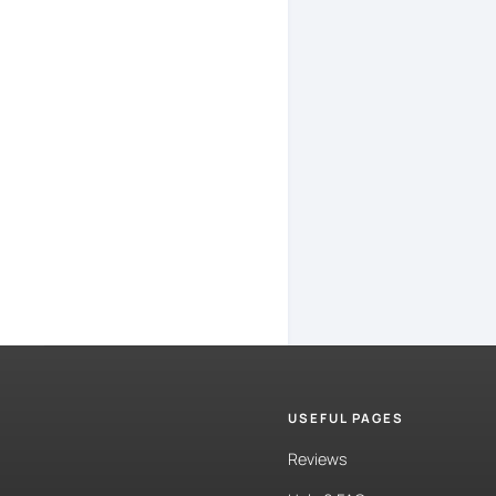
la
mitad
seg
Bueno,
vam
Vale,
la
prim
trastorno
d
Bueno,
es
u
decir
es
que
trastorno
n
autistas,
po
se
nace
auti
forma,
un
se
USEFUL PAGES
enfermedad
Reviews
déficit.