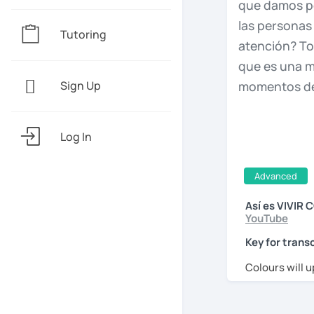
que
damos
p
las
persona
Tutoring
atención?
T
que
es
una
m
momentos
d
Sign Up
Podimo,
os
d
Log In
Espero
que
d
Advanced
En
el
siglo
XVI
Así es VIVIR 
mentales,
se
YouTube
en
sacar
de
Key for transc
de
Judith
Tir
Colours will u
Carmen,
bie
a
ti
por
invit