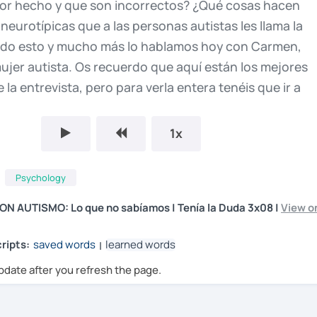
or
hecho
y
que
son
incorrectos?
¿Qué
cosas
hacen
s
neurotípicas
que
a
las
personas
autistas
les
llama
la
odo
esto
y
mucho
más
lo
hablamos
hoy
con
Carmen,
ujer
autista.
Os
recuerdo
que
aquí
están
los
mejores
e
la
entrevista,
pero
para
verla
entera
tenéis
que
ir
a
ejo
el
enlace
en
la
descripción
y
es
100%
gratis.
1x
isfrutéis
de
la
entrevista.
Un
besito
chicos,
adiós.
Psychology
II,
cuando
había
casos
de,
llamémosle,
disfunciones
CON AUTISMO: Lo que no sabíamos | Tenía la Duda 3x08 |
View o
dividía
en
idiotas
y
furioso.
Hemos
tardado
dos
siglos
esta
madeja
a
los
autistas.
Tenía
la
duda.
Un
podcast
ripts:
saved words
learned words
|
al.
pdate after you refresh the page.
nvenida
al
podcast.
Muchas
gracias
por
venir.
Gracias
arme.
Tengo
muchísimas
preguntas,
me
has
dicho
que