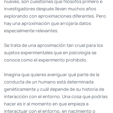
nuevas,
son
cuestiones
que
filósofos
primero
e
investigadores
después
llevan
muchos
años
explorando
con
aproximaciones
diferentes.
Pero
hay
una
aproximación
que
arrojaría
datos
especialmente
relevantes.
Se
trata
de
una
aproximación
tan
cruel
para
los
sujetos
experimentales
que
en
psicología
se
conoce
como
el
experimento
prohibido.
Imagina
que
quieres
averiguar
qué
parte
de
la
conducta
de
un
humano
está
determinada
genéticamente
y
cuál
depende
de
su
historia
de
interacción
con
el
entorno.
Una
cosa
que
podrías
hacer
es
ir
al
momento
en
que
empieza
a
interactuar
con
el
entorno,
en
nacimiento
o