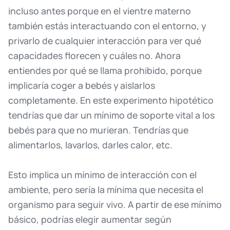
incluso
antes
porque
en
el
vientre
materno
también
estás
interactuando
con
el
entorno,
y
privarlo
de
cualquier
interacción
para
ver
qué
capacidades
florecen
y
cuáles
no.
Ahora
entiendes
por
qué
se
llama
prohibido,
porque
implicaría
coger
a
bebés
y
aislarlos
completamente.
En
este
experimento
hipotético
tendrías
que
dar
un
mínimo
de
soporte
vital
a
los
bebés
para
que
no
murieran.
Tendrías
que
alimentarlos,
lavarlos,
darles
calor,
etc.
Esto
implica
un
mínimo
de
interacción
con
el
ambiente,
pero
sería
la
mínima
que
necesita
el
organismo
para
seguir
vivo.
A
partir
de
ese
mínimo
básico,
podrías
elegir
aumentar
según