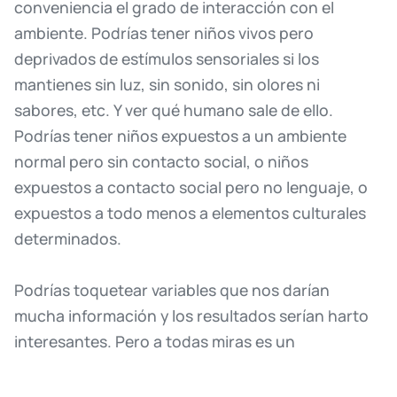
conveniencia
el
grado
de
interacción
con
el
ambiente.
Podrías
tener
niños
vivos
pero
deprivados
de
estímulos
sensoriales
si
los
mantienes
sin
luz,
sin
sonido,
sin
olores
ni
sabores,
etc.
Y
ver
qué
humano
sale
de
ello.
Podrías
tener
niños
expuestos
a
un
ambiente
normal
pero
sin
contacto
social,
o
niños
expuestos
a
contacto
social
pero
no
lenguaje,
o
expuestos
a
todo
menos
a
elementos
culturales
determinados.
Podrías
toquetear
variables
que
nos
darían
mucha
información
y
los
resultados
serían
harto
interesantes.
Pero
a
todas
miras
es
un
experimento
cruel
para
esos
seres
humanos
y
por
tanto
prohibido.