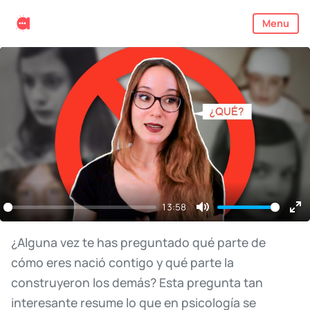
Menu
13:58
Mute
En
ful
¿Alguna
vez
te
has
preguntado
qué
parte
de
cómo
eres
nació
contigo
y
qué
parte
la
construyeron
los
demás?
Esta
pregunta
tan
interesante
resume
lo
que
en
psicología
se