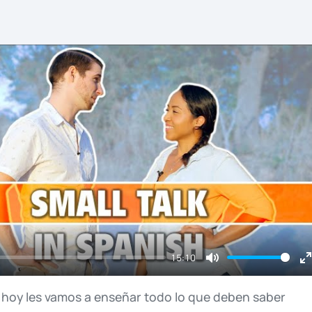
15:10
Mute
E
f
,
hoy
les
vamos
a
enseñar
todo
lo
que
deben
saber