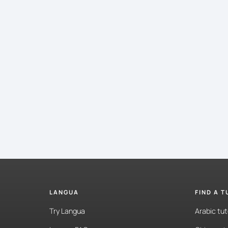
arte
es
información
personal.
Así
es
como
se
hablaría
de
una
manera
general.
mpezar
con
las
conversaciones,
recuerda
que
la
e
está
toda
en
español,
pero
no
te
preocupes
si
no
odo
porque
luego
tenemos
una
sección
de
despegue
s
a
ver
las
frases
más
importantes
en
inglés.
Así
que,
o,
here
we
go.
e
por
aquí?
LANGUA
FIND A 
soy
de
Estados
Unidos.
¿Tú,
de
dónde
eres?
Try Langua
Arabic tut