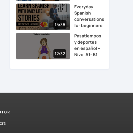
When? Who?
Everyday
Which? H...
Spanish
conversations
15:36
for beginners
#1
Pasatiempos
y deportes
en español –
12:32
Nivel A1- B1
TUTOR
ors