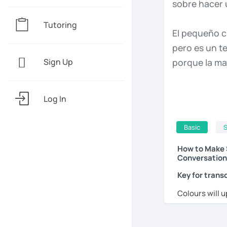
sobre
hacer
Tutoring
El
pequeño
c
pero
es
un
t
porque
la
ma
Sign Up
personas
qu
asegúrate
d
Log In
Antes
de
emp
Basic
S
español
de
v
How to Make S
para
más
tip
Conversation
Key for transc
De
la
misma
Colours will u
preguntar
c
temas
más
c