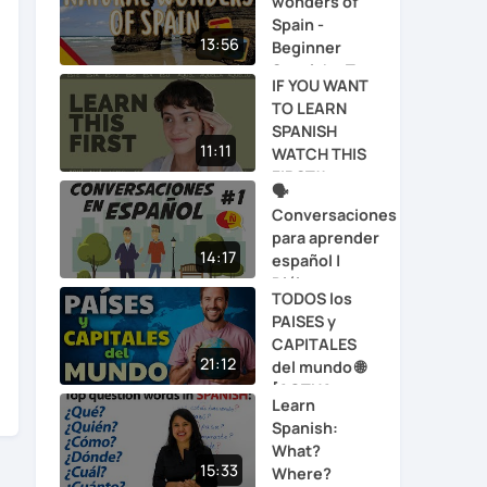
wonders of
Spain -
13:56
Beginner
Spanish - T...
IF YOU WANT
TO LEARN
SPANISH
11:11
WATCH THIS
FIRST!!...
🗣
Conversaciones
para aprender
14:17
español |
Diálog...
TODOS los
PAISES y
CAPITALES
21:12
del mundo 🌐
[ACTUA...
Learn
Spanish:
What?
15:33
Where?