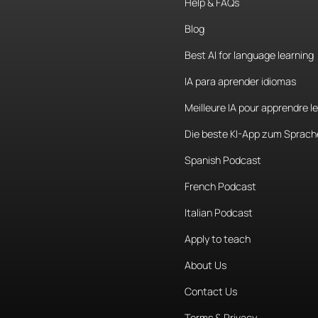
Help & FAQs
Ah,
qué
bien
vacaciones?
Blog
Best AI for language learning
Sí,
estoy
aqu
IA para aprender idiomas
Meilleure IA pour apprendre l
Oh,
wow.
¿C
Die beste KI-App zum Sprach
Me
llamo
Jai
Spanish Podcast
French Podcast
Mucho
gust
Italian Podcast
Bueno,
ya
m
Apply to teach
About Us
Bueno,
cuída
Contact Us
Igualmente.
Terms & Privacy