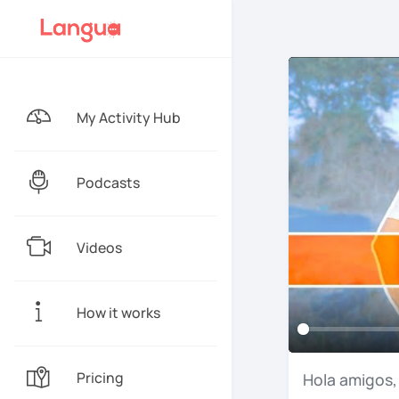
My Activity Hub
Podcasts
Videos
How it works
Pricing
Hola
amigos