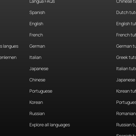
Langua FAQs
Chinese t
.
Yo
sí,
yo
soy
de
aquí
de
Colima.
¿Estás
aquí
de
Spanish
Dutch tut
English
English tu
í
visitando
a
unos
amigos.
French
French tu
es langues
German
German tu
ómo
te
llamas?
enlernen
Italian
Greek tut
me.
Mucho
gusto.
Japanese
Italian tut
Chinese
Japanese 
o.
Yo
me
llamo
May.
Portuguese
Korean tu
e
tengo
que
ir.
Korean
Portugues
Russian
Romanian 
te.
Explore all languages
Russian t
A
pesar
Spanish t