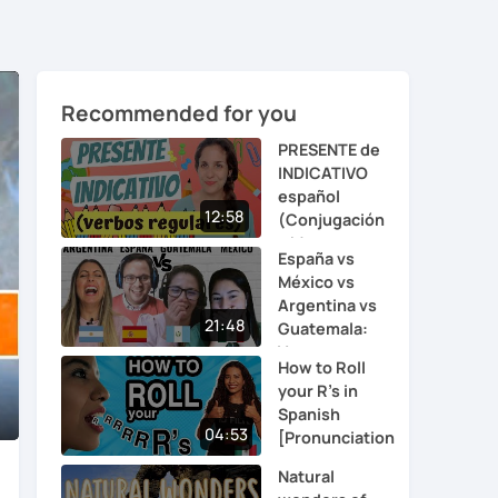
Recommended for you
PRESENTE de
INDICATIVO
español
12:58
(Conjugación
y M...
España vs
México vs
Argentina vs
21:48
Guatemala:
Voc...
How to Roll
your R's in
Spanish
nter
04:53
[Pronunciation
ullscreen
...
Natural