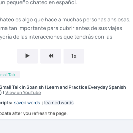
un
pequeño
chateo
en
español.
hateo
es
algo
que
hace
a
muchas
personas
ansiosas,
ema
tan
importante
para
cubrir
antes
de
sus
viajes
yoría
de
las
interacciones
que
tendrás
con
las
e
encuentras
serán
pequeños
chateos,
así
que
e
tomar
el
tiempo
de
practicar
estas
frases.
1x
ezar,
no
olvides
que
somos
tu
recurso
para
aprender
mall Talk
iaje
en
el
mundo
real.
Así
que
no
olvides
de
suscribirte
mall Talk in Spanish (Learn and Practice Everyday Spanish
s
de
viaje
en
español.
¡Empecemos!
) |
View on YouTube
ripts:
saved words
learned words
|
en
todo
el
mundo.
En
México,
la
gente
te
puede
pdate after you refresh the page.
osas
sobre
ti,
tus
hobby,
etc.
Así
que
estos
son
los
omunes
para
Smalltalk.