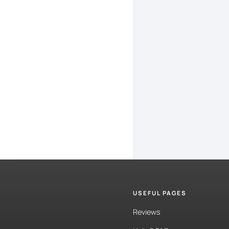
La
primera
p
de
sí
mismo
Y
antes
de
e
primera
part
entiendes
t
donde
vamo
¡allí
vamos!
S
♪♪♪
Hola,
¿eres
d
USEFUL PAGES
Hola,
no,
yo
Reviews