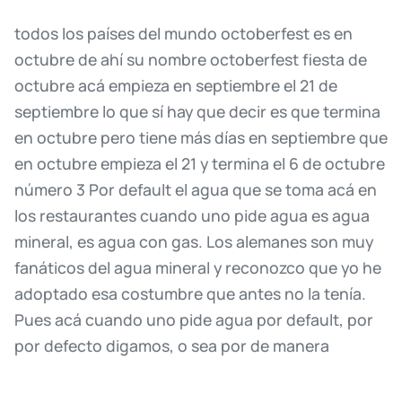
todos
los
países
del
mundo
octoberfest
es
en
octubre
de
ahí
su
nombre
octoberfest
fiesta
de
octubre
acá
empieza
en
septiembre
el
21
de
septiembre
lo
que
sí
hay
que
decir
es
que
termina
en
octubre
pero
tiene
más
días
en
septiembre
que
en
octubre
empieza
el
21
y
termina
el
6
de
octubre
número
3
Por
default
el
agua
que
se
toma
acá
en
los
restaurantes
cuando
uno
pide
agua
es
agua
mineral,
es
agua
con
gas.
Los
alemanes
son
muy
fanáticos
del
agua
mineral
y
reconozco
que
yo
he
adoptado
esa
costumbre
que
antes
no
la
tenía.
Pues
acá
cuando
uno
pide
agua
por
default,
por
por
defecto
digamos,
o
sea
por
de
manera
predeterminada
te
van
a
traer
esa
agua.
Es
más,
hoy
en
día
yo
ya
no
tomo
agua
normal,
siempre,