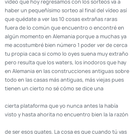
vídeo
que
hoy
regresamos
con
los
sorteos
va
a
haber
un
pequeñísimo
sorteo
al
final
del
vídeo
así
que
quédate
a
ver
las
10
cosas
extrañas
raras
fuera
de
lo
común
que
encuentro
o
encontré
en
algún
momento
en
Alemania
porque
a
muchas
ya
me
acostumbré
bien
número
1
poder
ver
de
cerca
tu
propia
caca
si
como
lo
oyes
suena
muy
extraño
pero
resulta
que
los
waters,
los
inodoros
que
hay
en
Alemania
en
las
construcciones
antiguas
sobre
todo
en
las
casas
más
antiguas,
más
viejas
pues
tienen
un
cierto
no
sé
cómo
se
dice
una
cierta
plataforma
que
yo
nunca
antes
la
había
visto
y
hasta
ahorita
no
encuentro
bien
la
la
razón
de
ser
esos
guates.
La
cosa
es
que
cuando
tú
vas