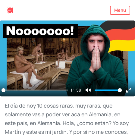
Menu
11:58
Mute
En
ful
El
día
de
hoy
10
cosas
raras,
muy
raras,
que
solamente
vas
a
poder
ver
acá
en
Alemania,
en
este
país,
en
Alemania.
Hola,
¿cómo
están?
Yo
soy
Martín
y
este
es
mi
jardín.
Y
por
si
no
me
conoces,