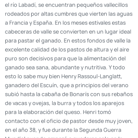
el
río
Labadí,
se
encuentran
pequeños
vallecillos
rodeados
por
altas
cumbres
que
vierten
las
aguas
a
Francia
y
España.
En
los
meses
estivales
estas
cabeceras
de
valle
se
convierten
en
un
lugar
ideal
para
pastar
el
ganado.
En
estos
fondos
de
valle
la
excelente
calidad
de
los
pastos
de
altura
y
el
aire
puro
son
decisivos
para
que
la
alimentación
del
ganado
sea
sana,
abundante
y
nutritiva.
Y
todo
esto
lo
sabe
muy
bien
Henry
Rassoul-Langlatt,
ganadero
del
Escuín,
que
a
principios
del
verano
subió
hasta
la
cabaña
de
Bonarís
con
sus
rebaños
de
vacas
y
ovejas,
la
burra
y
todos
los
aparejos
para
la
elaboración
del
queso.
Henri
tomó
contacto
con
el
oficio
de
pastor
desde
muy
joven,
en
el
año
38,
y
fue
durante
la
Segunda
Guerra