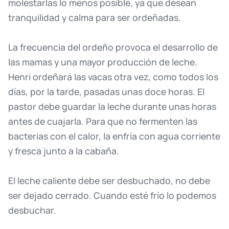
molestarlas
lo
menos
posible,
ya
que
desean
tranquilidad
y
calma
para
ser
ordeñadas.
La
frecuencia
del
ordeño
provoca
el
desarrollo
de
las
mamas
y
una
mayor
producción
de
leche.
Henri
ordeñará
las
vacas
otra
vez,
como
todos
los
días,
por
la
tarde,
pasadas
unas
doce
horas.
El
pastor
debe
guardar
la
leche
durante
unas
horas
antes
de
cuajarla.
Para
que
no
fermenten
las
bacterias
con
el
calor,
la
enfría
con
agua
corriente
y
fresca
junto
a
la
cabaña.
El
leche
caliente
debe
ser
desbuchado,
no
debe
ser
dejado
cerrado.
Cuando
esté
frío
lo
podemos
desbuchar.