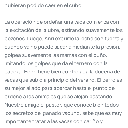
hubieran
podido
caer
en
el
cubo.
La
operación
de
ordeñar
una
vaca
comienza
con
la
excitación
de
la
ubre,
estirando
suavemente
los
pezones.
Luego,
Anri
exprime
la
leche
con
fuerza
y
cuando
ya
no
puede
sacarla
mediante
la
presión,
golpea
suavemente
las
mamas
con
el
puño,
imitando
los
golpes
que
da
el
ternero
con
la
cabeza.
Henri
tiene
bien
controlada
la
docena
de
vacas
que
subió
a
principio
del
verano.
El
perro
es
su
mejor
aliado
para
acercar
hasta
el
punto
de
ordeño
a
los
animales
que
se
alejan
pastando.
Nuestro
amigo
el
pastor,
que
conoce
bien
todos
los
secretos
del
ganado
vacuno,
sabe
que
es
muy
importante
tratar
a
las
vacas
con
cariño
y