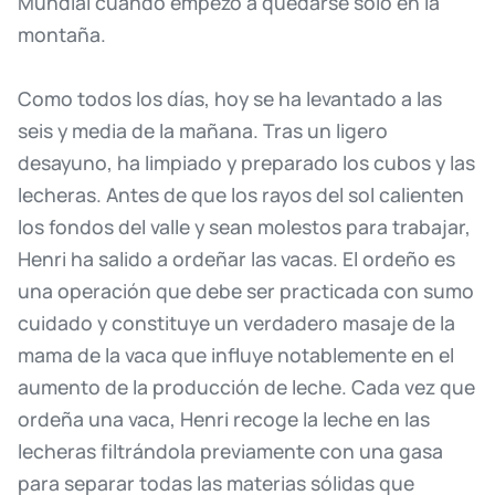
Mundial
cuando
empezó
a
quedarse
solo
en
la
montaña.
Como
todos
los
días,
hoy
se
ha
levantado
a
las
seis
y
media
de
la
mañana.
Tras
un
ligero
desayuno,
ha
limpiado
y
preparado
los
cubos
y
las
lecheras.
Antes
de
que
los
rayos
del
sol
calienten
los
fondos
del
valle
y
sean
molestos
para
trabajar,
Henri
ha
salido
a
ordeñar
las
vacas.
El
ordeño
es
una
operación
que
debe
ser
practicada
con
sumo
cuidado
y
constituye
un
verdadero
masaje
de
la
mama
de
la
vaca
que
influye
notablemente
en
el
aumento
de
la
producción
de
leche.
Cada
vez
que
ordeña
una
vaca,
Henri
recoge
la
leche
en
las
lecheras
filtrándola
previamente
con
una
gasa
para
separar
todas
las
materias
sólidas
que