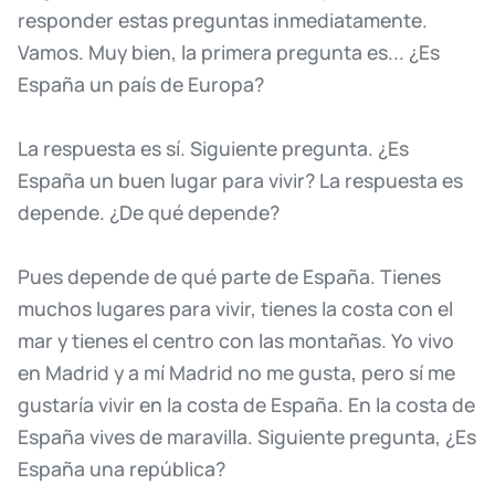
responder
estas
preguntas
inmediatamente.
Vamos.
Muy
bien,
la
primera
pregunta
es...
¿Es
España
un
país
de
Europa?
La
respuesta
es
sí.
Siguiente
pregunta.
¿Es
España
un
buen
lugar
para
vivir?
La
respuesta
es
depende.
¿De
qué
depende?
Pues
depende
de
qué
parte
de
España.
Tienes
muchos
lugares
para
vivir,
tienes
la
costa
con
el
mar
y
tienes
el
centro
con
las
montañas.
Yo
vivo
en
Madrid
y
a
mí
Madrid
no
me
gusta,
pero
sí
me
gustaría
vivir
en
la
costa
de
España.
En
la
costa
de
España
vives
de
maravilla.
Siguiente
pregunta,
¿Es
España
una
república?