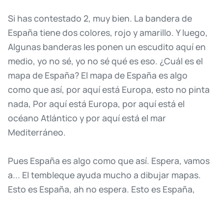
Si
has
contestado
2,
muy
bien.
La
bandera
de
España
tiene
dos
colores,
rojo
y
amarillo.
Y
luego,
Algunas
banderas
les
ponen
un
escudito
aquí
en
medio,
yo
no
sé,
yo
no
sé
qué
es
eso.
¿Cuál
es
el
mapa
de
España?
El
mapa
de
España
es
algo
como
que
así,
por
aquí
está
Europa,
esto
no
pinta
nada,
Por
aquí
está
Europa,
por
aquí
está
el
océano
Atlántico
y
por
aquí
está
el
mar
Mediterráneo.
Pues
España
es
algo
como
que
así.
Espera,
vamos
a...
El
tembleque
ayuda
mucho
a
dibujar
mapas.
Esto
es
España,
ah
no
espera.
Esto
es
España,
estas
son
las
islas
canarias
¿vale?