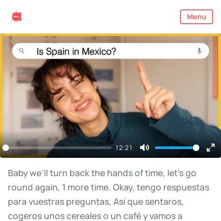
Menu
12:21
Mute
En
ful
Baby
we'll
turn
back
the
hands
of
time,
let's
go
round
again,
1
more
time.
Okay,
tengo
respuestas
para
vuestras
preguntas,
Así
que
sentaros,
cogeros
unos
cereales
o
un
café
y
vamos
a