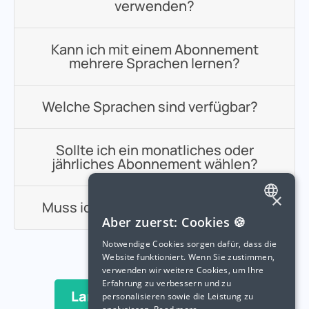
verwenden?
Kann ich mit einem Abonnement
mehrere Sprachen lernen?
Welche Sprachen sind verfügbar?
Sollte ich ein monatliches oder
jährliches Abonnement wählen?
×
Muss ich viel Zeit investieren?
ENGLISH
Aber zuerst: Cookies 🍪
SPANISH
Notwendige Cookies sorgen dafür, dass die
Website funktioniert. Wenn Sie zustimmen,
FRENCH
verwenden wir weitere Cookies, um Ihre
Erfahrung zu verbessern und zu
GERMAN
Langua kostenlos testen
personalisieren sowie die Leistung zu