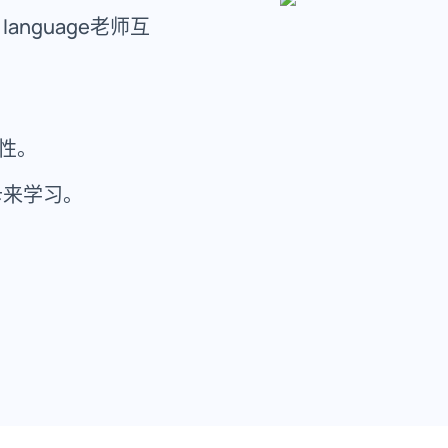
anguage老师互
性。
卡来学习。