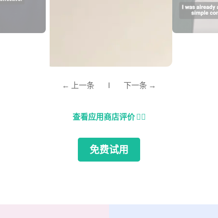
← 上一条
|
下一条 →
查看应用商店评价
👈🏼
免费试用