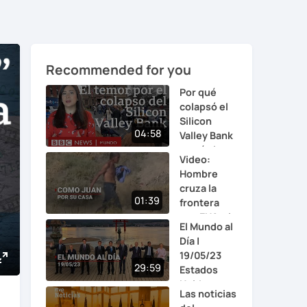
Recommended for you
Por qué
colapsó el
Silicon
04:58
Valley Bank
y qué si...
Video:
Hombre
cruza la
01:39
frontera
con EUA y la
El Mundo al
pa...
Día |
19/05/23
29:59
Estados
Enter
Unidos
fullscreen
Las noticias
refu...