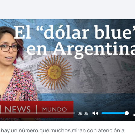
06:05
Mute
a
hay
un
número
que
muchos
miran
con
atención
a