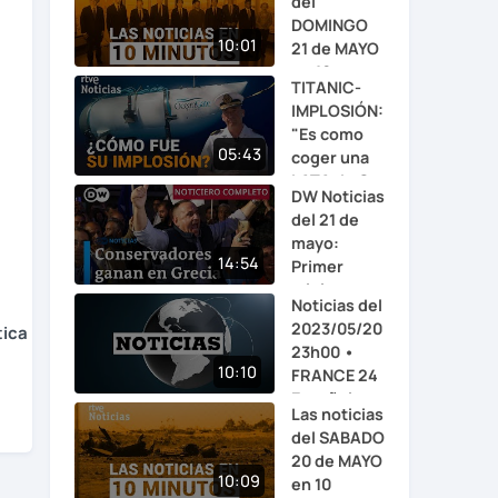
del
DOMINGO
10:01
21 de MAYO
en 10
TITANIC-
minut...
IMPLOSIÓN:
"Es como
05:43
coger una
e
LATA de C...
DW Noticias
o
del 21 de
mayo:
14:54
Primer
ministro
Noticias del
tri...
2023/05/20
tica
o
23h00 •
10:10
FRANCE 24
Español
Las noticias
e
del SABADO
20 de MAYO
10:09
en 10