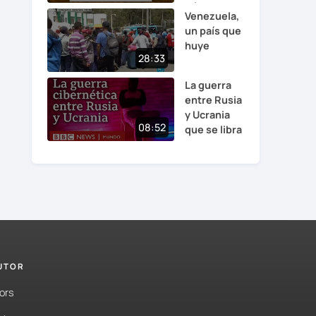
minuto...
Venezuela,
un país que
huye
28:33
La guerra
entre Rusia
y Ucrania
08:52
que se libra
en...
es
TUTOR
ors
n