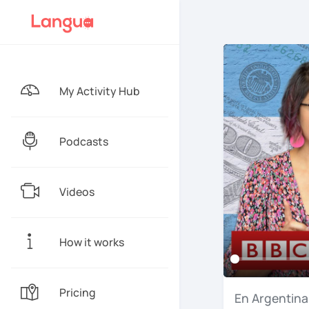
My Activity Hub
Podcasts
Videos
How it works
Pricing
En
Argentin