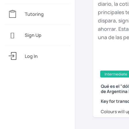
diario,
la
cot
principales
t
Tutoring
dispara,
sign
ahorrar.
Est
Sign Up
una
de
las
p
política
no
h
tipo
de
dóla
Log In
valor
sacud
Intermediate
Argentina
e
Qué es el "dól
Por
una
part
de Argentina 
que
existe.
E
Key for transc
República
Ar
Colours will u
solo
las
enti
la
cotización