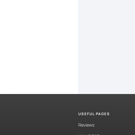
Todos
los
de
estadounide
cupo
para
la
quiere
comp
dólar
ahorro
200
dólares
al
billete
est
argentino,
e
referencias
e
básicament
como
dólar
se
cotiza
po
USEFUL PAGES
Así
que
muc
Reviews
resguardars