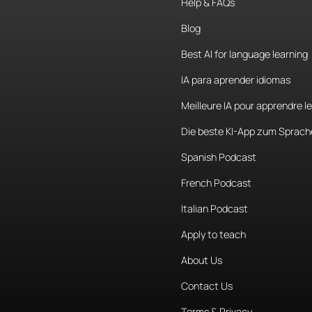
Help & FAQs
Argentina.
E
Blog
desde
casas
que
determi
Best AI for language learning
cobran
en
p
IA para aprender idiomas
dólar
tarjeta
Meilleure IA pour apprendre l
donde
se
ob
rey
porque
e
Die beste KI-App zum Sprach
en
la
última
Spanish Podcast
por
dólar.
French Podcast
Italian Podcast
Esto
tiene
u
rápido
aume
Apply to teach
Argentina.
P
About Us
coalición
per
Contact Us
oposición.
Terms & Privacy