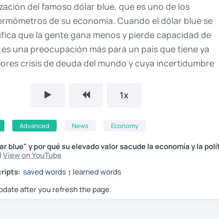
ización
del
famoso
dólar
blue,
que
es
uno
de
los
ermómetros
de
su
economía.
Cuando
el
dólar
blue
se
ifica
que
la
gente
gana
menos
y
pierde
capacidad
de
a
es
una
preocupación
más
para
un
país
que
tiene
ya
eores
crisis
de
deuda
del
mundo
y
cuya
incertidumbre
a
contribuido
a
generar
estabilidad.
Pero,
¿por
qué
est
r
es
tan
importante
en
Argentina?
¿Y
por
qué
su
elevad
1x
e
la
economía
y
la
política
de
este
país?
Advanced
News
Economy
s
famosa
por
tener
varios
tipos
de
cotización
del
dólar.
ar blue" y por qué su elevado valor sacude la economía y la polí
e,
está
el
dólar
oficial,
que
en
otros
países
sería
el
únic
|
View on YouTube
l
valor
de
este
dólar
lo
determina
el
Banco
Central
de
la
ripts:
saved words
learned words
|
gentina.
Pero
pocos
tienen
acceso
a
este
dólar
oficial,
pdate after you refresh the page.
dades
financieras
o
de
comercio
exterior.
Además,
tien
más
baja,
vale
cerca
de
la
mitad
del
blue.