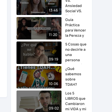
VS.
Ansiedad
13:46
Social VS.
Timidez
Guía
Práctica
para Vencer
11:20
la Pereza y
dejar de ...
5 Cosas que
no decirle a
una
09:19
persona
introverti...
¿Qué
sabemos
sobre
10:06
TDAH?
Los 5
LIBROS que
Cambiaron
09:02
mi VIDA y mi