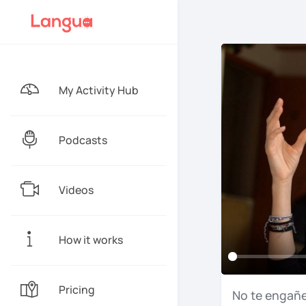
My Activity Hub
Podcasts
Videos
How it works
Pricing
No
te
engañ