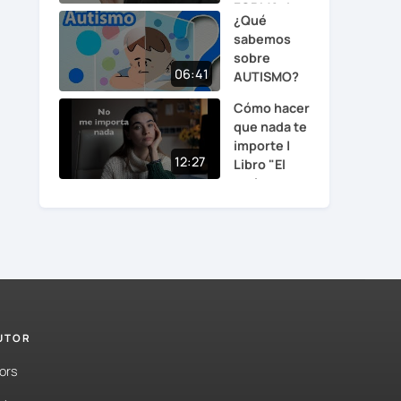
FORMA d...
¿Qué
sabemos
sobre
06:41
s
AUTISMO?
Cómo hacer
que nada te
importe |
12:27
Libro "El
suti...
n
a
TUTOR
ors