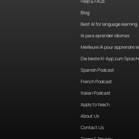
Help & FAQs
agendas,
te
Blog
intentando
a
Best AI for language learning
que
esto
ocu
IA para aprender idiomas
Meilleure IA pour apprendre l
soy
tremend
qué
voy
a
es
Die beste KI-App zum Sprach
en
1
hora
y
m
Spanish Podcast
organizarme
French Podcast
Italian Podcast
la
manera
m
hora
y
medi
Apply to teach
About Us
tener
3
hora
Contact Us
Terms & Privacy