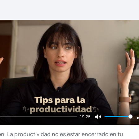
19:25
Mute
en.
La
productividad
no
es
estar
encerrado
en
tu