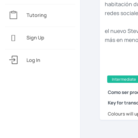
habitación
d
redes
social
Tutoring
el
nuevo
Ste
Sign Up
más
en
men
No
tienes
qu
Log In
mundo
real
Intermediate
palabra
prod
Como ser prod
tu
habitació
Key for transc
Colours will u
la
luz
del
sol,
paras
para
c
cosas,
estar