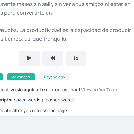
urante
meses
sin
salir,
sin
ver
a
tus
amigos
ni
estar
en
es
para
convertirte
en
ve
Jobs.
La
productividad
es
la
capacidad
de
producir
os
tiempo,
así
que
tranquilo.
e
desaparecer
del
1x
para
conseguir
tus
objetivos.
Cuando
escucho
la
Advanced
Psychology
uctividad,
siempre
me
viene
la
idea
de
encerrarte
en
uctivo sin agobiarte ni procrastinar |
View on YouTube
n
durante
meses
sin
ver
ripts:
saved words
learned words
|
pdate after you refresh the page.
únicamente
parando
para
comer,
y
incluso
cuando
omer
es
para
estar
delante
del
ordenador
y
hacer
mil
desde
las
12
de
la
noche
hasta
las
12
de
la
noche