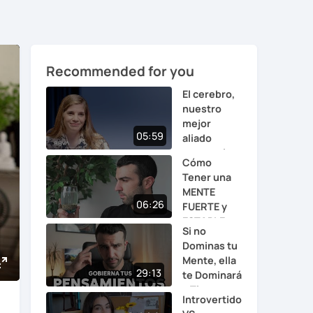
Recommended for you
El cerebro,
nuestro
mejor
05:59
aliado
contra el
Cómo
estr...
Tener una
MENTE
06:26
FUERTE y
ESTABLE
Si no
Dominas tu
Mente, ella
29:13
te Dominará
Enter
a Ti
fullscreen
Introvertido