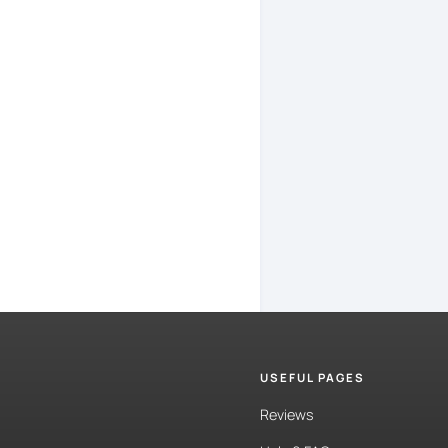
ocupado.
Y
La
verdad
eso.
Incluso
Los
profeso
estudiar
tan
en
casa.
Y
n
estudiar
yo
me
están
ha
más
horas
q
USEFUL PAGES
El
tema
de
la
Reviews
muchísimo.